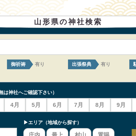
山形県の神社検索
御祈祷
出張祭典
有り
有り
無は神社へご確認下さい）
4月
5月
6月
7月
8月
9月
▶エリア（地域から探す）
庄内
最上
村山
置賜