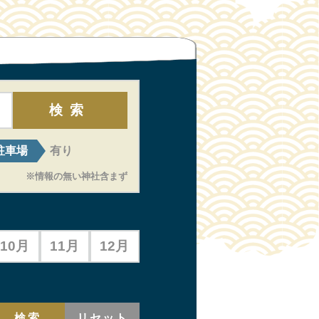
検索
駐車場
有り
※情報の無い神社含まず
10月
11月
12月
検索
リセット