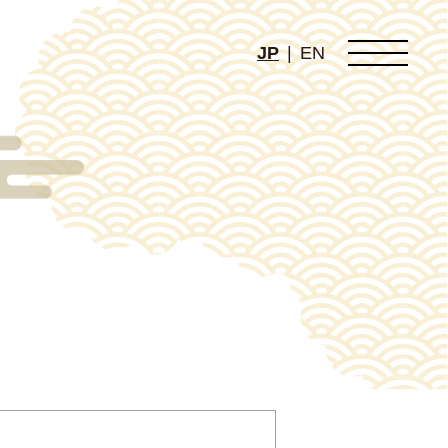
JP
|
EN