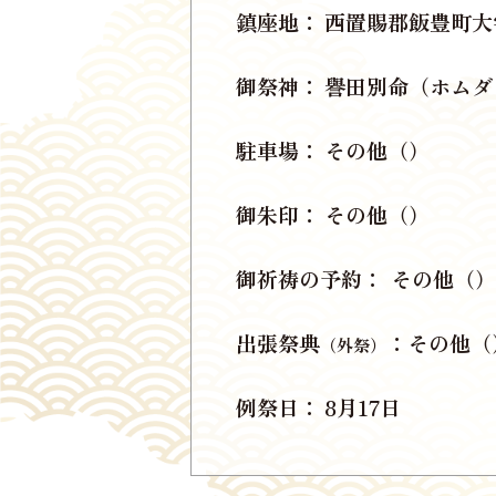
鎮座地
西置賜郡飯豊町大
御祭神
譽田別命（ホムダ
駐車場
その他（）
御朱印
その他（）
御祈祷の予約
その他（）
出張祭典
その他（
（外祭）
例祭日
8月17日