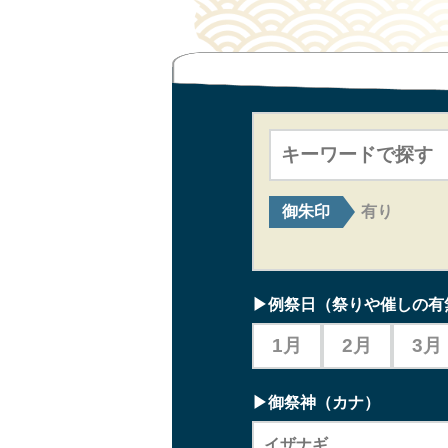
御朱印
有り
▶例祭日
（祭りや催しの有
1月
2月
3月
▶御祭神（カナ）