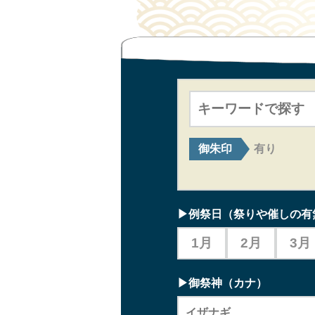
御朱印
有り
▶例祭日
（祭りや催しの有
1月
2月
3月
▶御祭神（カナ）