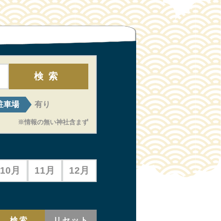
検索
駐車場
有り
※情報の無い神社含まず
10月
11月
12月
検索
リセット