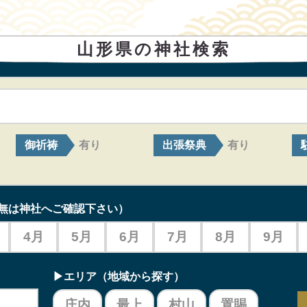
山形県の神社検索
御祈祷
出張祭典
有り
有り
無は神社へご確認下さい）
4月
5月
6月
7月
8月
9月
▶エリア（地域から探す）
庄内
最上
村山
置賜