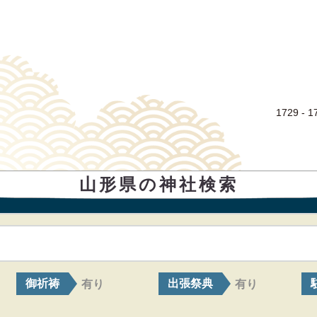
1729 - 1
山形県の神社検索
御祈祷
出張祭典
有り
有り